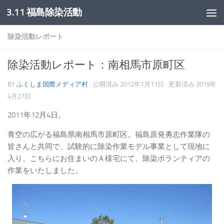
3.11 福島除染活動
コンテンツへスキップ
除染活動レポート
除染活動レポート：南相馬市原町区
BY
ふくしま国際メディア村
· 公開済み
2012年1月11日
· 更新済み
2019年
4月27日
2011年12月4日。
青空の広がる福島県南相馬市原町区。福島原発勇志作業隊の
皆さんと共同で、試験的に除染作業モデル事業として現地に
入り、こちらにお住まいのＡ様宅にて、除染ボランティアの
作業をいたしました。