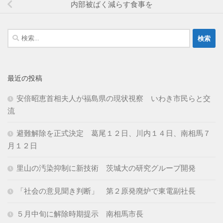
内部被ばく減らす食事を
検
索:
最近の投稿
安倍昭恵首相夫人が福島県の現状視察 いわき市民らと交
流
避難解除を正式決定 葛尾１２日、川内１４日、南相馬７
月１２日
里山の汚染抑制に新技術 茨城大の研究グループ開発
「社会の意見聞き判断」 第２原発廃炉で東電副社長
５月中旬に解除時期提示 南相馬市長