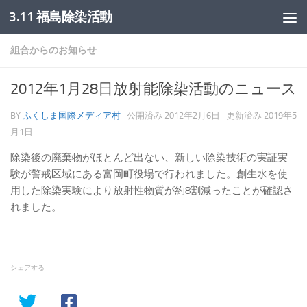
3.11 福島除染活動
コンテンツへスキップ
組合からのお知らせ
2012年1月28日放射能除染活動のニュース
BY
ふくしま国際メディア村
· 公開済み
2012年2月6日
· 更新済み
2019年5
月1日
除染後の廃棄物がほとんど出ない、新しい除染技術の実証実
験が警戒区域にある富岡町役場で行われました。創生水を使
用した除染実験により放射性物質が約8割減ったことが確認さ
れました。
シェアする