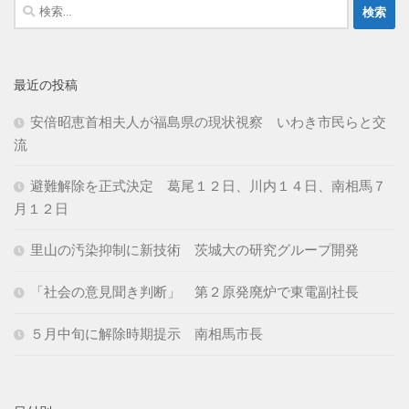
検
索:
最近の投稿
安倍昭恵首相夫人が福島県の現状視察 いわき市民らと交
流
避難解除を正式決定 葛尾１２日、川内１４日、南相馬７
月１２日
里山の汚染抑制に新技術 茨城大の研究グループ開発
「社会の意見聞き判断」 第２原発廃炉で東電副社長
５月中旬に解除時期提示 南相馬市長