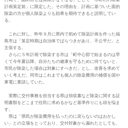
計画策定前」に限定した。その理由を、計画に基づいた面的
除染の方が個人除染よりも効果を期待できると説明してい
る。
これに対し、昨年９月に県内で初めて除染計画を作った福
島市は「策定時期は自治体でばらつきがあり、不公平だ」と
主張する。
さらに５年計画で除染する市は「町中心部で始まるのは早
くて今年夏以降。自分たちの健康を守るために待てないと、
市民が除染した場合は対象にすべきだ」とし、改善を求めて
いく考えだ。同市はこれまでも個人の除染費用の補償を国や
東電に要請していた。
実際に交付事務を担当する県は領収書など除染に関する証
明書類をどこまで住民に求めるかなど基準作りにも頭を悩ま
す。
県は「県民が除染費用を払ったのに戻らないのはおかし
い」との立場をとっており、交付対象から漏れたとしても、