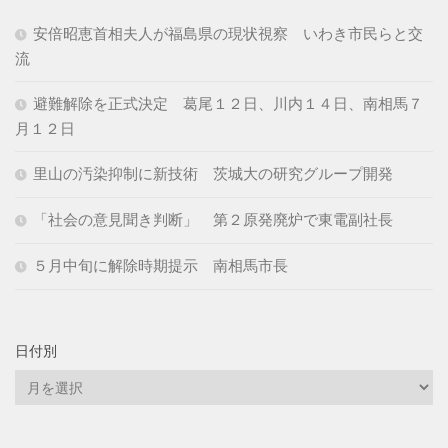
安倍昭恵首相夫人が福島県の現状視察 いわき市民らと交
流
避難解除を正式決定 葛尾１２日、川内１４日、南相馬７
月１２日
里山の汚染抑制に新技術 茨城大の研究グループ開発
「社会の意見聞き判断」 第２原発廃炉で東電副社長
５月中旬に解除時期提示 南相馬市長
日付別
日
付
別