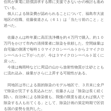
住民が東電に賠償請求する際に支援できないかの検討も進め
ている。
個人による除染費が認められることについて、福島市大波
地区の住職、佐藤俊道さん（６１）は「当たり前のこと」と
述べた。
佐藤さんは昨年夏に高圧洗浄機を約４万円で購入。約１０
万円をかけて市内の清掃業者に除染を依頼した。空間線量は
自宅脇の側溝で毎時１０マイクロシーベルトから２マイクロ
シーベルトに下がったが、今は３マイクロシーベルト近くに
戻った。
今後は梅雨時などに周辺の山から放射性物質が土砂ととも
に流れ込み、線量がさらに上昇する可能性がある。
同地区は市による面的除染のモデル地区で、３月末に全戸
で除染が完了する見込みだが、佐藤さんは「除染は長く続く
闘い。自治体による除染後も、我慢の限度を超えれば個人で
除染する人も出てくる」として、除染計画の策定時期で区切
る国の姿勢を批判した。