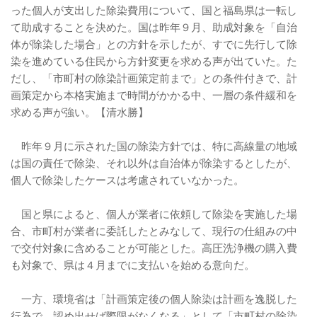
った個人が支出した除染費用について、国と福島県は一転し
て助成することを決めた。国は昨年９月、助成対象を「自治
体が除染した場合」との方針を示したが、すでに先行して除
染を進めている住民から方針変更を求める声が出ていた。た
だし、「市町村の除染計画策定前まで」との条件付きで、計
画策定から本格実施まで時間がかかる中、一層の条件緩和を
求める声が強い。【清水勝】
昨年９月に示された国の除染方針では、特に高線量の地域
は国の責任で除染、それ以外は自治体が除染するとしたが、
個人で除染したケースは考慮されていなかった。
国と県によると、個人が業者に依頼して除染を実施した場
合、市町村が業者に委託したとみなして、現行の仕組みの中
で交付対象に含めることが可能とした。高圧洗浄機の購入費
も対象で、県は４月までに支払いを始める意向だ。
一方、環境省は「計画策定後の個人除染は計画を逸脱した
行為で、認め出せば際限がなくなる」として「市町村の除染