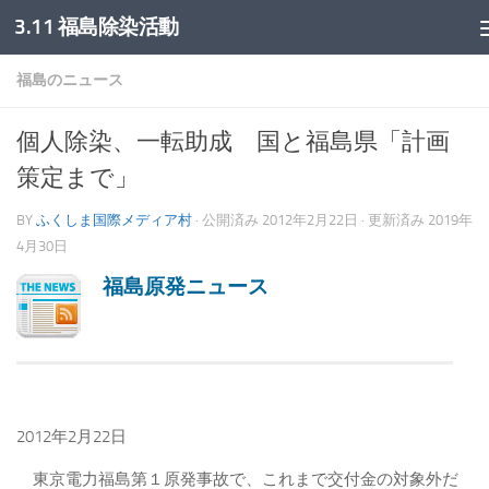
3.11 福島除染活動
コンテンツへスキップ
福島のニュース
個人除染、一転助成 国と福島県「計画
策定まで」
BY
ふくしま国際メディア村
· 公開済み
2012年2月22日
· 更新済み
2019年
4月30日
福島原発ニュース
2012年2月22日
東京電力福島第１原発事故で、これまで交付金の対象外だ