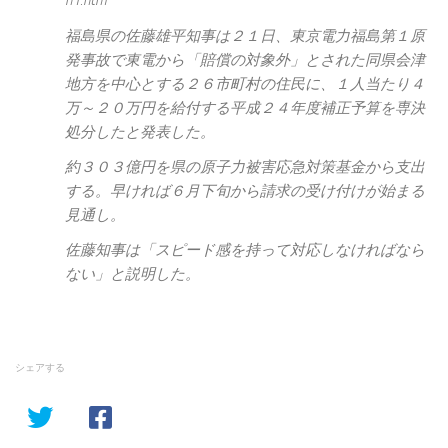
n1.htm
福島県の佐藤雄平知事は２１日、東京電力福島第１原
発事故で東電から「賠償の対象外」とされた同県会津
地方を中心とする２６市町村の住民に、１人当たり４
万～２０万円を給付する平成２４年度補正予算を専決
処分したと発表した。
約３０３億円を県の原子力被害応急対策基金から支出
する。早ければ６月下旬から請求の受け付けが始まる
見通し。
佐藤知事は「スピード感を持って対応しなければなら
ない」と説明した。
シェアする