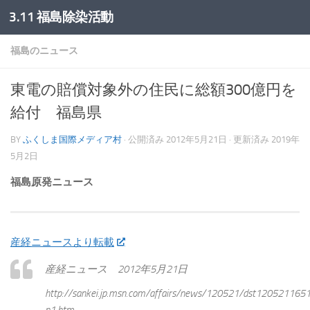
3.11 福島除染活動
コンテンツへスキップ
福島のニュース
東電の賠償対象外の住民に総額300億円を
給付 福島県
BY
ふくしま国際メディア村
· 公開済み
2012年5月21日
· 更新済み
2019年
5月2日
福島原発ニュース
産経ニュースより転載
産経ニュース 2012年5月21日
http://sankei.jp.msn.com/affairs/news/120521/dst120521165