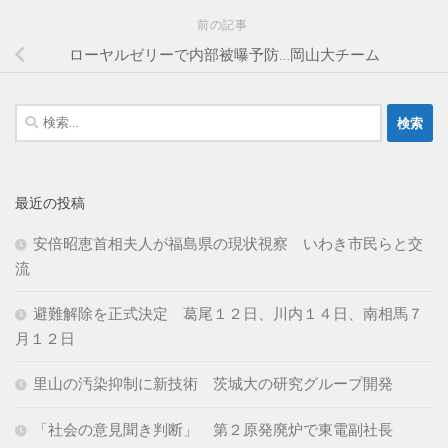
前の記事
ローヤルゼリーで内部被曝予防…岡山大チーム
検
索:
最近の投稿
安倍昭恵首相夫人が福島県の現状視察 いわき市民らと交
流
避難解除を正式決定 葛尾１２日、川内１４日、南相馬７
月１２日
里山の汚染抑制に新技術 茨城大の研究グループ開発
「社会の意見聞き判断」 第２原発廃炉で東電副社長