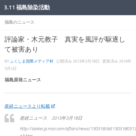
3.11 福島除染活動
コンテンツへスキップ
福島のニュース
評論家・木元教子 真実を風評が駆逐し
て被害あり
BY
ふくしま国際メディア村
· 公開済み
2013年3月18日
· 更新済み
2019年
5月2日
福島原発ニュース
産経ニュースより転載
産経ニュース 2013年3月18日
http://sankei.jp.msn.com/affairs/news/130318/dst130318031