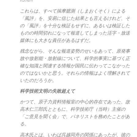
n3.htm
これらは、すべて揣摩臆測（しまおくそく）による
「風評」を、安易に信じた結果とも言えるけれど、そ
の「風評」を十分な検証もせずに、あるいは検証した
ものの時間切れになって報道してしまった活字・放送
媒体にも大きな責任があるはずだ。
残念ながら、そんな報道姿勢のせいもあって、原発事
故や放射能・放射線について、科学的事実に基づく正
確な知識と関連する情報が国民に伝わってこなかった
のではないかと思う。それらの情報はよく理解されて
いたのだろうか。
科学技術文明の失敗超えて
かつて、原子力資料情報室の中心的存在であった、故
高木仁三郎氏とともに、科学技術庁（当時）主催の
「ご意見を聞く会」で、パネリストを務めたことがあ
る。
高木氏とは、いわば呉越同舟の関係にあったが、彼の