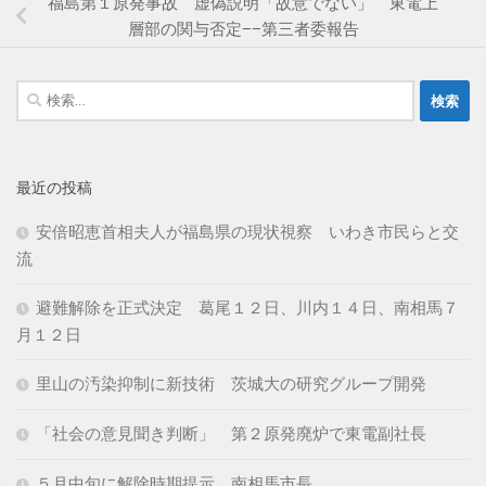
福島第１原発事故 虚偽説明「故意でない」 東電上
層部の関与否定−−第三者委報告
検
索:
最近の投稿
安倍昭恵首相夫人が福島県の現状視察 いわき市民らと交
流
避難解除を正式決定 葛尾１２日、川内１４日、南相馬７
月１２日
里山の汚染抑制に新技術 茨城大の研究グループ開発
「社会の意見聞き判断」 第２原発廃炉で東電副社長
５月中旬に解除時期提示 南相馬市長