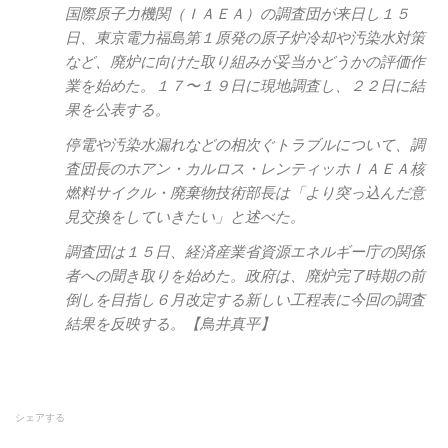
国際原子力機関（ＩＡＥＡ）の調査団が来日し１５
日、東京電力福島第１原発の原子炉冷却や汚染水対策
など、廃炉に向けた取り組みが妥当かどうかの評価作
業を始めた。１７〜１９日に現地調査し、２２日に結
果を公表する。
停電や汚染水漏れなどの相次ぐトラブルについて、調
査団長のホアン・カルロス・レンティッホＩＡＥＡ核
燃料サイクル・廃棄物技術部長は「より突っ込んだ意
見交換をしていきたい」と述べた。
調査団は１５日、経済産業省資源エネルギー庁の関係
者への聞き取りを始めた。政府は、廃炉完了時期の前
倒しを目指し６月改定する新しい工程表に今回の調査
結果を反映する。【鳥井真平】
シェアする