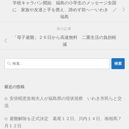
学校キャラバン開始 福島の小学生のメッセージ全国
に 家族や友達と手を携え、諦めず前へ−−いわき ／
福島
前の記事
「母子避難」２６日から高速無料 二重生活の負担軽
減
検
索:
最近の投稿
安倍昭恵首相夫人が福島県の現状視察 いわき市民らと交
流
避難解除を正式決定 葛尾１２日、川内１４日、南相馬７
月１２日