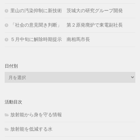
里山の汚染抑制に新技術 茨城大の研究グループ開発
「社会の意見聞き判断」 第２原発廃炉で東電副社長
５月中旬に解除時期提示 南相馬市長
日付別
日
付
別
活動目次
放射能から身を守る情報
放射能を低減する水