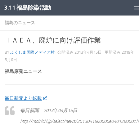
3.11 福島除染活動
コンテンツへスキップ
福島のニュース
ＩＡＥＡ、廃炉に向け評価作業
BY
ふくしま国際メディア村
· 公開済み
2013年4月15日
· 更新済み
2019年
5月6日
福島原発ニュース
毎日新聞より転載
毎日新聞 2013年04月15日
http://mainichi.jp/select/news/20130415k0000e040128000c.h