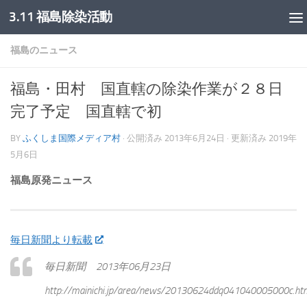
3.11 福島除染活動
コンテンツへスキップ
福島のニュース
福島・田村 国直轄の除染作業が２８日
完了予定 国直轄で初
BY
ふくしま国際メディア村
· 公開済み
2013年6月24日
· 更新済み
2019年
5月6日
福島原発ニュース
毎日新聞より転載
毎日新聞 2013年06月23日
http://mainichi.jp/area/news/20130624ddq041040005000c.ht