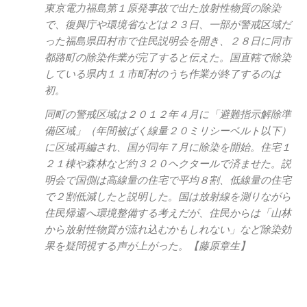
東京電力福島第１原発事故で出た放射性物質の除染
で、復興庁や環境省などは２３日、一部が警戒区域だ
った福島県田村市で住民説明会を開き、２８日に同市
都路町の除染作業が完了すると伝えた。国直轄で除染
している県内１１市町村のうち作業が終了するのは
初。
同町の警戒区域は２０１２年４月に「避難指示解除準
備区域」（年間被ばく線量２０ミリシーベルト以下）
に区域再編され、国が同年７月に除染を開始。住宅１
２１棟や森林など約３２０ヘクタールで済ませた。説
明会で国側は高線量の住宅で平均８割、低線量の住宅
で２割低減したと説明した。国は放射線を測りながら
住民帰還へ環境整備する考えだが、住民からは「山林
から放射性物質が流れ込むかもしれない」など除染効
果を疑問視する声が上がった。【藤原章生】