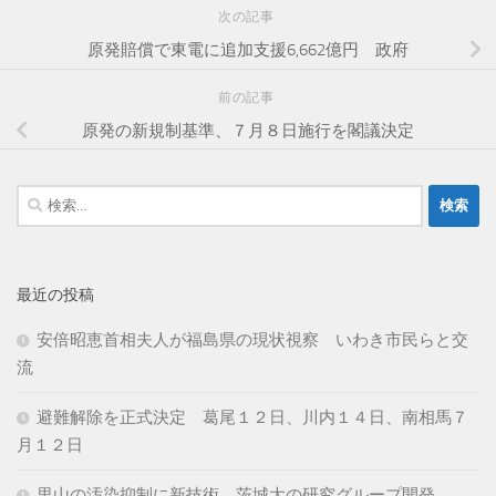
次の記事
原発賠償で東電に追加支援6,662億円 政府
前の記事
原発の新規制基準、７月８日施行を閣議決定
検
索:
最近の投稿
安倍昭恵首相夫人が福島県の現状視察 いわき市民らと交
流
避難解除を正式決定 葛尾１２日、川内１４日、南相馬７
月１２日
里山の汚染抑制に新技術 茨城大の研究グループ開発