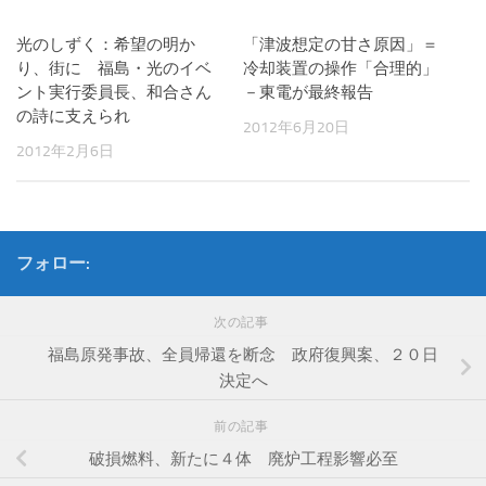
光のしずく：希望の明か
「津波想定の甘さ原因」＝
り、街に 福島・光のイベ
冷却装置の操作「合理的」
ント実行委員長、和合さん
－東電が最終報告
の詩に支えられ
2012年6月20日
2012年2月6日
フォロー:
次の記事
福島原発事故、全員帰還を断念 政府復興案、２０日
決定へ
前の記事
破損燃料、新たに４体 廃炉工程影響必至