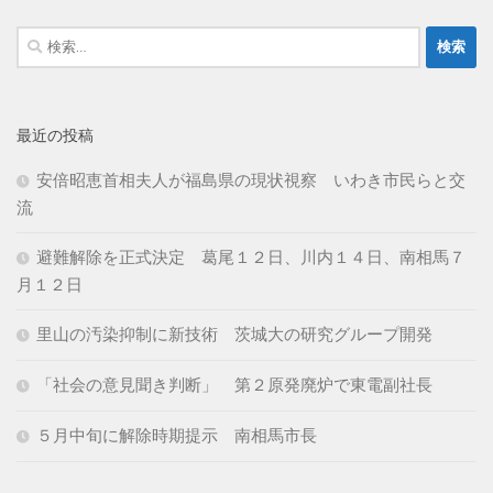
検
索:
最近の投稿
安倍昭恵首相夫人が福島県の現状視察 いわき市民らと交
流
避難解除を正式決定 葛尾１２日、川内１４日、南相馬７
月１２日
里山の汚染抑制に新技術 茨城大の研究グループ開発
「社会の意見聞き判断」 第２原発廃炉で東電副社長
５月中旬に解除時期提示 南相馬市長