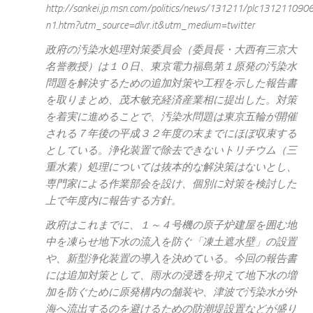
http://sankei.jp.msn.com/politics/news/131211/plc131211090
n1.htm?utm_source=dlvr.it&utm_medium=twitter
政府の汚染水処理対策委員会（委員長・大西有三京大
名誉教授）は１０日、東京電力福島第１原発の汚染水
問題を解決するための追加対策や工程を示した報告書
を取りまとめ、茂木敏充経済産業相に提出した。対策
を着実に進めることで、汚染水問題は東京五輪が開催
される７年後の平成３２年度の末までにほぼ収束する
としている。浄化装置で除去できないトリチウム（三
重水素）処理については抜本的な解決策はないとし、
専門家による作業部会を設け、個別に対策を検討した
上で年度内に報告する方針。
政府はこれまでに、１～４号機の原子炉建屋を囲む地
中を凍らせ地下水の流入を防ぐ「凍土遮水壁」の設置
や、新型浄化装置の導入を決めている。今回の報告書
には追加対策として、雨水の浸透を抑えて地下水の増
加を防ぐために原発構内の舗装や、津波で汚染水が外
海へ流出するのを避けるための防潮堤設置などが盛り