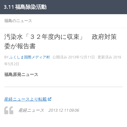
3.11 福島除染活動
コンテンツへスキップ
福島のニュース
汚染水「３２年度内に収束」 政府対策
委が報告書
BY
ふくしま国際メディア村
· 公開済み
2013年12月11日
· 更新済み
2019
年5月2日
福島原発ニュース
産経ニュースより転載
産経ニュース 2013.12.11 09:06