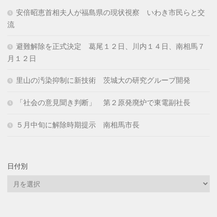
安倍昭恵首相夫人が福島県の現状視察 いわき市民らと交
流
避難解除を正式決定 葛尾１２日、川内１４日、南相馬７
月１２日
里山の汚染抑制に新技術 茨城大の研究グループ開発
「社会の意見聞き判断」 第２原発廃炉で東電副社長
５月中旬に解除時期提示 南相馬市長
日付別
日
付
別