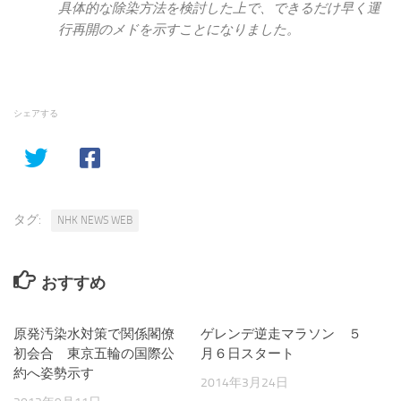
具体的な除染方法を検討した上で、できるだけ早く運
行再開のメドを示すことになりました。
シェアする
タグ:
NHK NEWS WEB
おすすめ
原発汚染水対策で関係閣僚
ゲレンデ逆走マラソン ５
初会合 東京五輪の国際公
月６日スタート
約へ姿勢示す
2014年3月24日