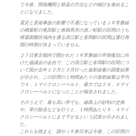
て今後、関係機関と除染の方法などの検討を進めるこ
とになりました。
震災と原発事故の影響で不通になっているＪＲ常磐線
の楢葉町の竜田駅と南相馬市の原ノ町駅の区間のうち
帰還困難区域内を通る浪江駅と富岡駅の区間は運行再
開の時期が決まっていません。
２７日東京都内で開かれたＪＲ常磐線の早期復旧に向
けた協議会の会合で、この浪江駅と富岡駅の区間につ
いて国が去年１２月と３月行った放射線量の調査結果
が示され、この区間の１時間あたりの放射線量は平均
で４．１マイクロシーベルト、最大では２９．６マイ
クロシーベルトになったことが報告されました。
そのうえで、最も高い所でも、線路上の砂利の交換
や、草の除去などを行うと、１時間あたり９．４マイ
クロシーベルトにまで下がるという試算が示されまし
た。
これらを踏まえ、国やＪＲ東日本は今後、この区間の