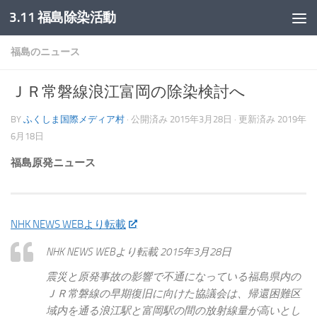
3.11 福島除染活動
コンテンツへスキップ
福島のニュース
ＪＲ常磐線浪江富岡の除染検討へ
BY
ふくしま国際メディア村
· 公開済み
2015年3月28日
· 更新済み
2019年
6月18日
福島原発ニュース
NHK NEWS WEBより転載
NHK NEWS WEBより転載 2015年3月28日
震災と原発事故の影響で不通になっている福島県内の
ＪＲ常磐線の早期復旧に向けた協議会は、帰還困難区
域内を通る浪江駅と富岡駅の間の放射線量が高いとし