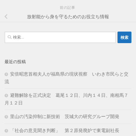
前の記事
放射能から身を守るためのお役立ち情報
検
索:
最近の投稿
安倍昭恵首相夫人が福島県の現状視察 いわき市民らと交
流
避難解除を正式決定 葛尾１２日、川内１４日、南相馬７
月１２日
里山の汚染抑制に新技術 茨城大の研究グループ開発
「社会の意見聞き判断」 第２原発廃炉で東電副社長