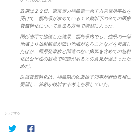
OYT1T00818.htm
政府は２２日、東京電力福島第一原子力発電所事故を
受けて、福島県が求めている１８歳以下の全ての医療
費無料化について見送る方向で調整に入った。
関係省庁で協議した結果、福島県内でも、他県の一部
地域より放射線量が低い地域があることなどを考慮し
たほか、同原発事故と関連のない病気を含めての無料
化は公平性の観点で問題があるとの意見が強まったた
めだ。
医療費無料化は、福島県の佐藤雄平知事が野田首相に
要望し、首相が検討する考えを示していた。
シェアする