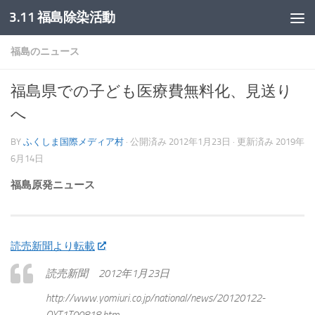
3.11 福島除染活動
コンテンツへスキップ
福島のニュース
福島県での子ども医療費無料化、見送り
へ
BY
ふくしま国際メディア村
· 公開済み
2012年1月23日
· 更新済み
2019年
6月14日
福島原発ニュース
読売新聞より転載
読売新聞 2012年1月23日
http://www.yomiuri.co.jp/national/news/20120122-