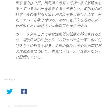
東京電力は９日、福島第１原発１号機の原子炉建屋を
覆っているカバーを撤去すると発表した。使用済み燃
料プールの燃料取り出し用の設備を設置した上で、新
たにカバーを取り付ける。今秋にも作業を始めるが、
燃料取り出し開始まで４年程度かかる見込み。
カバーを外すことで放射性物質の拡散が懸念されるた
め、飛散防止剤の散布やゴム製カバーを一部に取り付
けるなどの対策を取る。原発の敷地境界や周辺市町村
の放射線量について、東電は「ほとんど影響がない」
と説明している。
シェアする