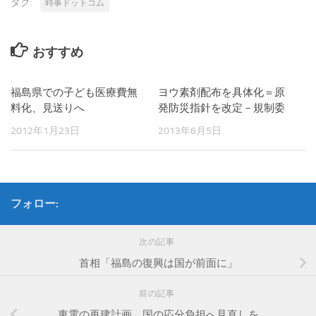
タグ:
時事ドットコム
おすすめ
福島県での子ども医療費無
ヨウ素剤配布を具体化＝原
料化、見送りへ
発防災指針を改定－規制委
2012年1月23日
2013年6月5日
フォロー:
次の記事
首相「福島の復興は国が前面に」
前の記事
東電の再建計画 国の応分負担へ見直しを