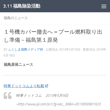
3.11 福島除染活動
コンテンツへスキップ
福島のニュース
１号機カバー撤去へ＝プール燃料取り出
し準備－福島第１原発
BY
ふくしま国際メディア村
· 公開済み
2013年5月10日
· 更新済み
2019年
6月18日
福島原発ニュース
時事ドットコムより転載
時事ドットコム 2013年5月9日
>http://www.jiji.com/jc/c?g=soc_30&k=2013050901023