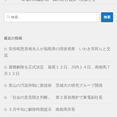
検
索:
最近の投稿
安倍昭恵首相夫人が福島県の現状視察 いわき市民らと交
流
避難解除を正式決定 葛尾１２日、川内１４日、南相馬７
月１２日
里山の汚染抑制に新技術 茨城大の研究グループ開発
「社会の意見聞き判断」 第２原発廃炉で東電副社長
５月中旬に解除時期提示 南相馬市長