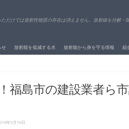
っただけでは放射性物質の存在は消えません。放射線を分解・
らせ
放射能を低減する水
放射能から身を守る情報
組
！福島市の建設業者ら市
019年5月10日