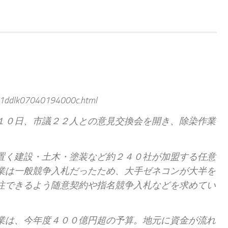
511ddlk07040194000c.html
１０日、市議２２人との意見交換会を開き、除染作業
。
置く建設・土木・塗装など約２４０社が加盟する任意
業は一般競争入札だったため、大手ゼネコンが大半を
注できるよう随意契約や指名競争入札などを求めてい
業は、今年度４００億円超の予算。地元に資金が流れ