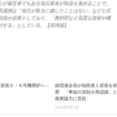
らが被災者でもある地元業者が除染を進めることで、
市議側は「地元が取るに越したことはない」などと応
技術が必要としており、「農村部など高度な技術や機
討する」としている。【深津誠】
一原発５・６号機廃炉へ –
経団連会長が福島第１原発を
察 「事故の深刻さ再認識」
復興協力に意欲
日
2013年6月7日