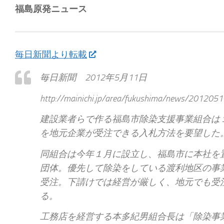
福島原発ニュース
毎日新聞より転載
毎日新聞 2012年5月11日
http://mainichi.jp/area/fukushima/news/20120
建設業者らで作る福島市除染支援事業組合は
を地元企業が受注できる入札方法を要望した
同組合は今年１月に設立し、福島市に本社を
団体。優先して除染をしている渡利地区の事
受注。下請けでは経営が厳しく、地元でも受
る。
工務店を経営する本多紀男組合長は「除染事