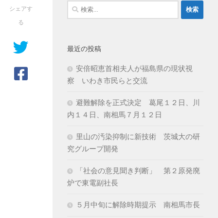
検
シェアす
索:
る
最近の投稿
安倍昭恵首相夫人が福島県の現状視
察 いわき市民らと交流
避難解除を正式決定 葛尾１２日、川
内１４日、南相馬７月１２日
里山の汚染抑制に新技術 茨城大の研
究グループ開発
「社会の意見聞き判断」 第２原発廃
炉で東電副社長
５月中旬に解除時期提示 南相馬市長