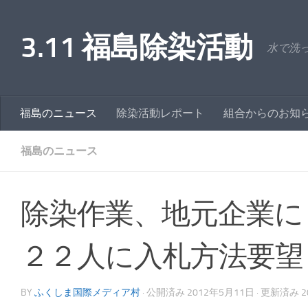
コンテンツへスキップ
3.11 福島除染活動
水で洗
福島のニュース
除染活動レポート
組合からのお知
福島のニュース
除染作業、地元企業に
２２人に入札方法要望
BY
ふくしま国際メディア村
· 公開済み
2012年5月11日
· 更新済み
2