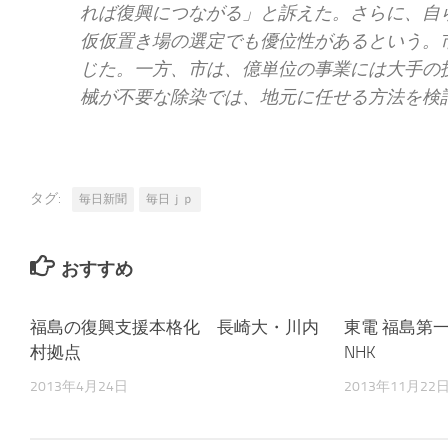
れば復興につながる」と訴えた。さらに、自
仮仮置き場の選定でも優位性があるという。
じた。一方、市は、億単位の事業には大手の
械が不要な除染では、地元に任せる方法を検
タグ:
毎日新聞
毎日ｊｐ
おすすめ
福島の復興支援本格化 長崎大・川内
東電 福島第
村拠点
NHK
2013年4月24日
2013年11月22