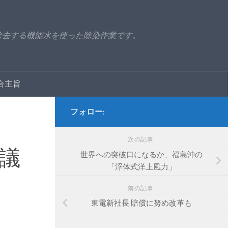
除去する機能水を使った除染作業です。
合主旨
フォロー:
次の記事
議
世界への突破口になるか、福島沖の
「浮体式洋上風力」
前の記事
東電新社長 賠償に努め改革も