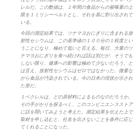
レルだ。この数値は、１年間の食品からの被曝量の上
限を１ミリシーベルトとし、それを基に割り出されて
いる。
今回の測定結果では、ツナマヨおにぎりに含まれる放
射性セシウムは、この基準値の１００分の１程度とい
うことになり、極めて低いと言える。毎日、大量のツ
ナマヨおにぎりを食べ続ければ話は別だが、そうでも
しない限り、健康への影響は極めて少ないだろう。と
は言え、放射性セシウムはゼロではなかった。微量な
がら食品が汚染されている。今の日本の現状が示され
た形だ。
１ベクレルは、どの原材料によるものなのだろうか。
その手がかりを探るべく、このコンビニエンスストア
に話を聞いてみようと考えた。測定結果を伝えた上で
取材を申し込むと、社名を出さないことを条件に応じ
てくれることになった。