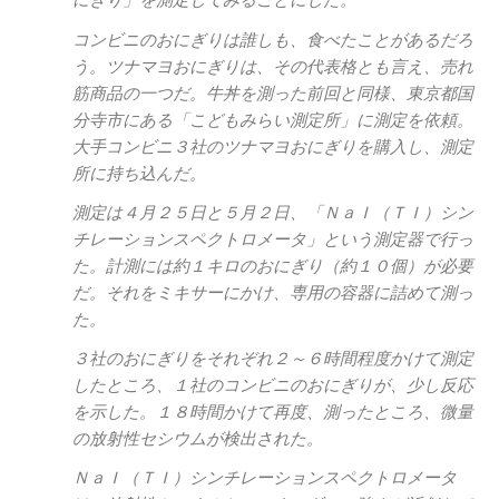
にぎり」を測定してみることにした。
コンビニのおにぎりは誰しも、食べたことがあるだろ
う。ツナマヨおにぎりは、その代表格とも言え、売れ
筋商品の一つだ。牛丼を測った前回と同様、東京都国
分寺市にある「こどもみらい測定所」に測定を依頼。
大手コンビニ３社のツナマヨおにぎりを購入し、測定
所に持ち込んだ。
測定は４月２５日と５月２日、「ＮａＩ（ＴＩ）シン
チレーションスペクトロメータ」という測定器で行っ
た。計測には約１キロのおにぎり（約１０個）が必要
だ。それをミキサーにかけ、専用の容器に詰めて測っ
た。
３社のおにぎりをそれぞれ２～６時間程度かけて測定
したところ、１社のコンビニのおにぎりが、少し反応
を示した。１８時間かけて再度、測ったところ、微量
の放射性セシウムが検出された。
ＮａＩ（ＴＩ）シンチレーションスペクトロメータ