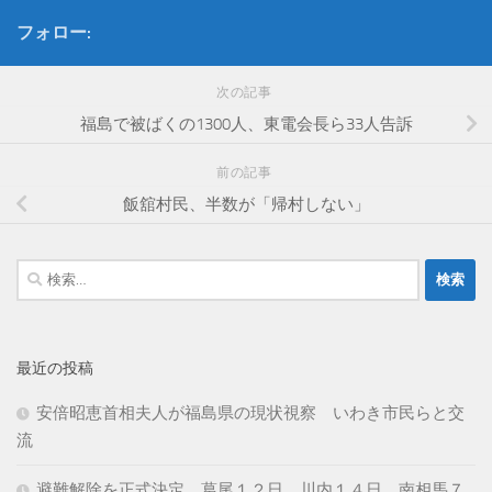
フォロー:
次の記事
福島で被ばくの1300人、東電会長ら33人告訴
前の記事
飯舘村民、半数が「帰村しない」
検
索:
最近の投稿
安倍昭恵首相夫人が福島県の現状視察 いわき市民らと交
流
避難解除を正式決定 葛尾１２日、川内１４日、南相馬７