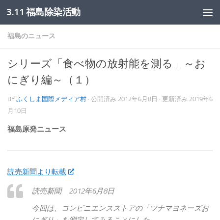
3.11 福島除染活動
コンテンツへスキップ
福島のニュース
シリーズ「食べ物の放射能を測る」～お
にぎり編～（１）
BY
ふくしま国際メディア村
· 公開済み
2012年6月8日
· 更新済み
2019年6
月10日
福島原発ニュース
読売新聞より転載
読売新聞 2012年6月8日
今回は、コンビニエンスストアの「ツナマヨネーズお