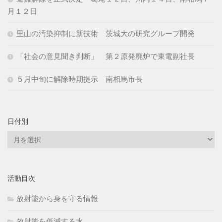
月１２日
里山の汚染抑制に新技術 茨城大の研究グループ開発
「社会の意見聞き判断」 第２原発廃炉で東電副社長
５月中旬に解除時期提示 南相馬市長
日付別
日
付
別
活動目次
放射能から身を守る情報
放射能を低減する水