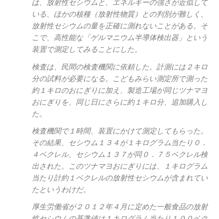
は、放射性セシウムと、エネルギーの強さが近似して
いる、ほかの核種（放射性物質）との判別が難しく、
放射性セシウムの量を正確に測れないことがある。そ
こで、高性能な「ゲルマニウム半導体検出器」という
装置で測定してみることにした。
検査は、民間の検査機関に依頼した。計測には２キロ
分の試料が必要になる。こどもみらい測定所で測った
約１キロのおにぎりに加え、製造工場が同じツナマヨ
おにぎりを、同じ日にさらに約１キロ分、追加購入し
た。
検査機関で１時間、装置にかけて測定してもらった。
その結果、セシウム１３４が１キログラム当たり０．
４ベクレル、セシウム１３７が同０．７５ベクレル検
出された。このツナマヨおにぎりには、１キログラム
当たり計約１ベクレルの放射性セシウムが含まれてい
たというわけだ。
厚生労働省が２０１２年４月に定めた一般食品の放射
性セシウムの基準値は１キログラム当たり１００ベク