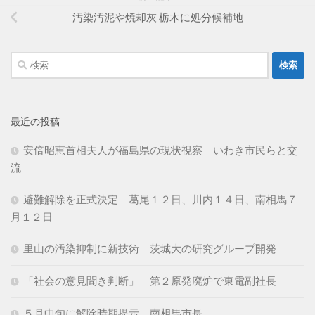
汚染汚泥や焼却灰 栃木に処分候補地
検
索:
最近の投稿
安倍昭恵首相夫人が福島県の現状視察 いわき市民らと交
流
避難解除を正式決定 葛尾１２日、川内１４日、南相馬７
月１２日
里山の汚染抑制に新技術 茨城大の研究グループ開発
「社会の意見聞き判断」 第２原発廃炉で東電副社長
５月中旬に解除時期提示 南相馬市長