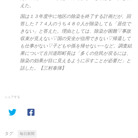
えた。
国は１３年度中に地区の除染を終了する計画だが、回
答した７７４人のうち４８０人が除染しても「居住で
きない」と答えた。理由としては、除染が困難▽事故
収束が見えない▽国の安全が信用できない▽帰還して
も仕事がない▽子どもや孫を帰せない−−など。調査結
果について古川道郎町長は「多くの住民が戻るには、
除染の効果が目に見えるように示すことが必要だ」と
話した。【三村泰揮】
シェアする
タグ:
毎日新聞