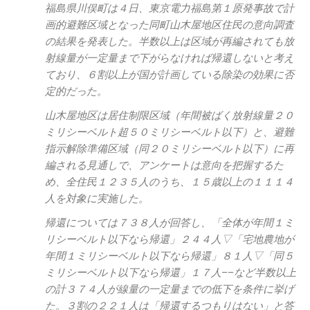
福島県川俣町は４日、東京電力福島第１原発事故で計
画的避難区域となった同町山木屋地区住民の意向調査
の結果を発表した。半数以上は区域が再編されても放
射線量が一定量まで下がらなければ帰還しないと考え
ており、６割以上が国が計画している除染の効果に否
定的だった。
山木屋地区は居住制限区域（年間被ばく放射線量２０
ミリシーベルト超５０ミリシーベルト以下）と、避難
指示解除準備区域（同２０ミリシーベルト以下）に再
編される見通しで、アンケートは意向を把握するた
め、全住民１２３５人のうち、１５歳以上の１１１４
人を対象に実施した。
帰還については７３８人が回答し、「全体が年間１ミ
リシーベルト以下なら帰還」２４４人▽「宅地農地が
年間１ミリシーベルト以下なら帰還」８１人▽「同５
ミリシーベルト以下なら帰還」１７人−−など半数以上
の計３７４人が線量の一定量までの低下を条件に挙げ
た。３割の２２１人は「帰還するつもりはない」と答