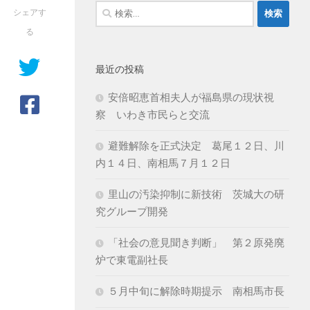
検
シェアす
索:
る
最近の投稿
安倍昭恵首相夫人が福島県の現状視
察 いわき市民らと交流
避難解除を正式決定 葛尾１２日、川
内１４日、南相馬７月１２日
里山の汚染抑制に新技術 茨城大の研
究グループ開発
「社会の意見聞き判断」 第２原発廃
炉で東電副社長
５月中旬に解除時期提示 南相馬市長