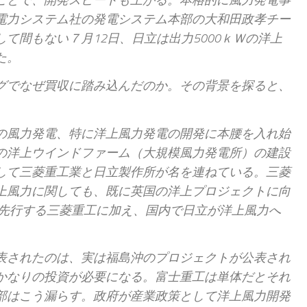
電力システム社の発電システム本部の大和田政孝チー
て間もない７月12日、日立は出力5000ｋＷの洋上
た。
グでなぜ買収に踏み込んだのか。その背景を探ると、
の風力発電、特に洋上風力発電の開発に本腰を入れ始
の洋上ウインドファーム（大規模風力発電所）の建設
して三菱重工業と日立製作所が名を連ねている。三菱
上風力に関しても、既に英国の洋上プロジェクトに向
。先行する三菱重工に加え、国内で日立が洋上風力へ
表されたのは、実は福島沖のプロジェクトが公表され
かなりの投資が必要になる。富士重工は単体だとそれ
部はこう漏らす。政府が産業政策として洋上風力開発