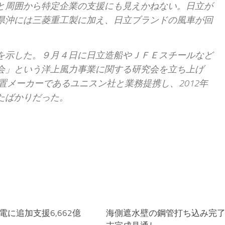
と周囲から特定企業の支援にも見えかねない。日立が
県沖には三菱重工製に加え、日立ブランドの風車が回
を示した。９月４日に日立造船やＪＦＥスチールなど
会」という洋上風力事業に関する研究会を立ち上げ
置メーカーであるユニスン社と業務提携し、2012年
たばかりだった。
に追加支援6,662億
海側遮水壁の鋼管打ち込み完了