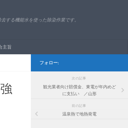
除去する機能水を使った除染作業です。
合主旨
フォロー:
次の記事
に強
観光業者向け賠償金、東電が年内めど
に支払い ／山形
前の記事
温泉熱で地熱発電