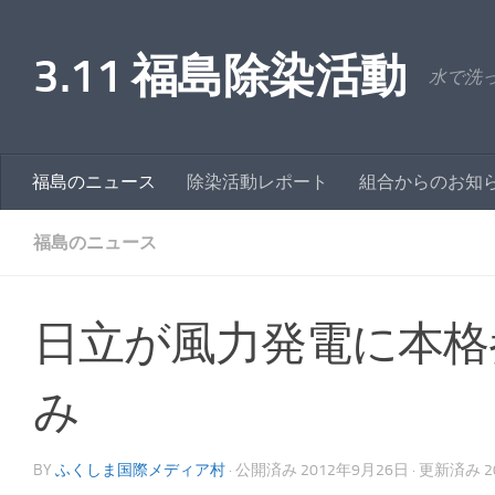
コンテンツへスキップ
3.11 福島除染活動
水で洗
福島のニュース
除染活動レポート
組合からのお知
福島のニュース
日立が風力発電に本格
み
BY
ふくしま国際メディア村
· 公開済み
2012年9月26日
· 更新済み
2