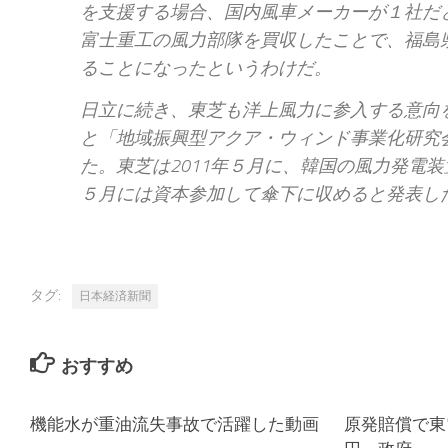
を支援する場合、国内風車メーカーが１社だ
富士重工の風力部隊を買収したことで、福島
ることになったというわけだ。
日立に続き、東芝も洋上風力に参入する意向
と「地域振興型アクア・ウィンド事業化研究
た。東芝は2011年５月に、韓国の風力発電装
５月には資本参加して傘下に収めると発表し
タグ:
日本経済新聞
おすすめ
機能水が重油流失事故で活躍した動画
原発賠償で東電