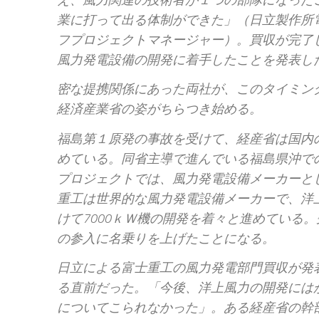
業に打って出る体制ができた」（日立製作所
フプロジェクトマネージャー）。買収が完了し
風力発電設備の開発に着手したことを発表し
密な提携関係にあった両社が、このタイミン
経済産業省の姿がちらつき始める。
福島第１原発の事故を受けて、経産省は国内
めている。同省主導で進んでいる福島県沖で
プロジェクトでは、風力発電設備メーカーと
重工は世界的な風力発電設備メーカーで、洋
けて7000ｋＷ機の開発を着々と進めている
の参入に名乗りを上げたことになる。
日立による富士重工の風力発電部門買収が発
る直前だった。「今後、洋上風力の開発には
についてこられなかった」。ある経産省の幹