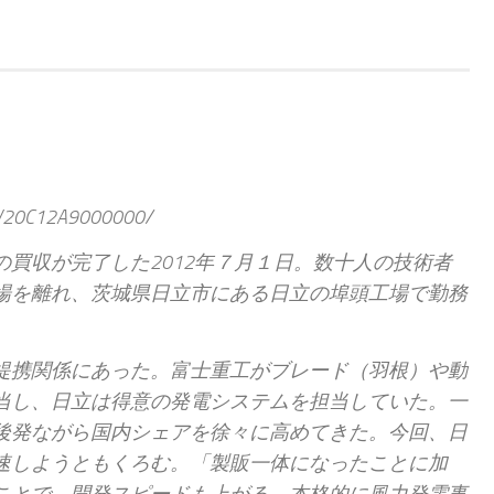
3_V20C12A9000000/
買収が完了した2012年７月１日。数十人の技術者
場を離れ、茨城県日立市にある日立の埠頭工場で勤務
提携関係にあった。富士重工がブレード（羽根）や動
当し、日立は得意の発電システムを担当していた。一
後発ながら国内シェアを徐々に高めてきた。今回、日
速しようともくろむ。「製販一体になったことに加
ことで、開発スピードも上がる。本格的に風力発電事