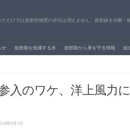
っただけでは放射性物質の存在は消えません。放射線を分解・
らせ
放射能を低減する水
放射能から身を守る情報
組
参入のワケ、洋上風力
019年5月1日