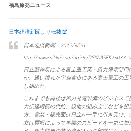
福島原発ニュース
日本経済新聞より転載
日本経済新聞 2012/9/26
http://www.nikkei.com/article/DGXNASFK2503
日立製作所による富士重工業・風力発電部門の
が、通い慣れた宇都宮市にある富士重工の工
し始めた。
これまでも両社は風力発電設備のビジネスで
力伝達機構の供給、設備の組み立てなどを担
方、営業・販売面は日立が一手に引き受け、
立は買収によって事業のスピードを一気に加
え、風力関連の技術者が１つの部隊になった