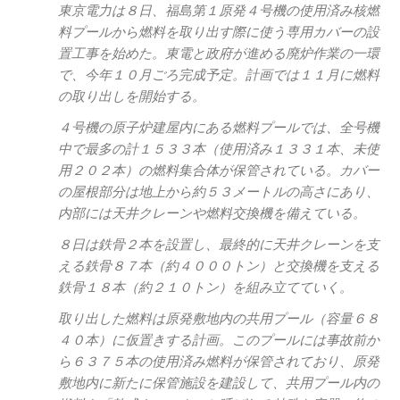
東京電力は８日、福島第１原発４号機の使用済み核燃
料プールから燃料を取り出す際に使う専用カバーの設
置工事を始めた。東電と政府が進める廃炉作業の一環
で、今年１０月ごろ完成予定。計画では１１月に燃料
の取り出しを開始する。
４号機の原子炉建屋内にある燃料プールでは、全号機
中で最多の計１５３３本（使用済み１３３１本、未使
用２０２本）の燃料集合体が保管されている。カバー
の屋根部分は地上から約５３メートルの高さにあり、
内部には天井クレーンや燃料交換機を備えている。
８日は鉄骨２本を設置し、最終的に天井クレーンを支
える鉄骨８７本（約４０００トン）と交換機を支える
鉄骨１８本（約２１０トン）を組み立てていく。
取り出した燃料は原発敷地内の共用プール（容量６８
４０本）に仮置きする計画。このプールには事故前か
ら６３７５本の使用済み燃料が保管されており、原発
敷地内に新たに保管施設を建設して、共用プール内の