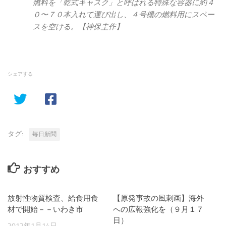
燃料を「乾式キャスク」と呼ばれる特殊な容器に約４
０〜７０本入れて運び出し、４号機の燃料用にスペー
スを空ける。【神保圭作】
シェアする
タグ:
毎日新聞
おすすめ
放射性物質検査、給食用食
【原発事故の風刺画】海外
材で開始－－いわき市
への広報強化を（９月１７
日）
2012年1月14日