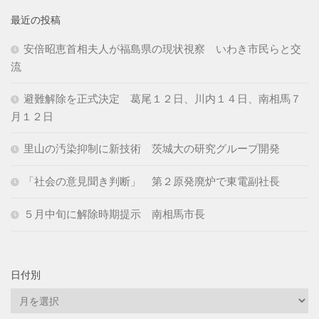
最近の投稿
安倍昭恵首相夫人が福島県の現状視察 いわき市民らと交
流
避難解除を正式決定 葛尾１２日、川内１４日、南相馬７
月１２日
里山の汚染抑制に新技術 茨城大の研究グループ開発
「社会の意見聞き判断」 第２原発廃炉で東電副社長
５月中旬に解除時期提示 南相馬市長
日付別
日
付