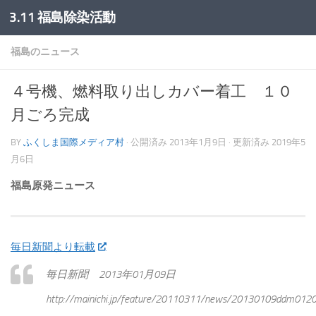
3.11 福島除染活動
コンテンツへスキップ
福島のニュース
４号機、燃料取り出しカバー着工 １０
月ごろ完成
BY
ふくしま国際メディア村
· 公開済み
2013年1月9日
· 更新済み
2019年5
月6日
福島原発ニュース
毎日新聞より転載
毎日新聞 2013年01月09日
http://mainichi.jp/feature/20110311/news/20130109ddm012