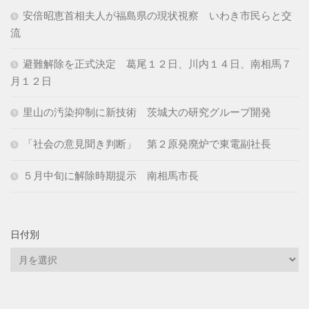
安倍昭恵首相夫人が福島県の現状視察 いわき市民らと交
流
避難解除を正式決定 葛尾１２日、川内１４日、南相馬７
月１２日
里山の汚染抑制に新技術 茨城大の研究グループ開発
「社会の意見聞き判断」 第２原発廃炉で東電副社長
５月中旬に解除時期提示 南相馬市長
日付別
日
付
別