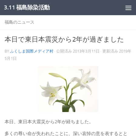
3.11 福島除染活動
コンテンツへスキップ
福島のニュース
本日で東日本震災から2年が過ぎました
BY
ふくしま国際メディア村
· 公開済み
2013年3月11日
· 更新済み
2019年
5月1日
本日、東日本大震災から2年が経ちました。
多くの尊い命が失われたことに、深い哀悼の意を表するとと