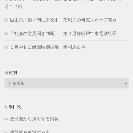
月１２日
里山の汚染抑制に新技術 茨城大の研究グループ開発
「社会の意見聞き判断」 第２原発廃炉で東電副社長
５月中旬に解除時期提示 南相馬市長
日付別
日
付
別
活動目次
放射能から身を守る情報
放射能を低減する水