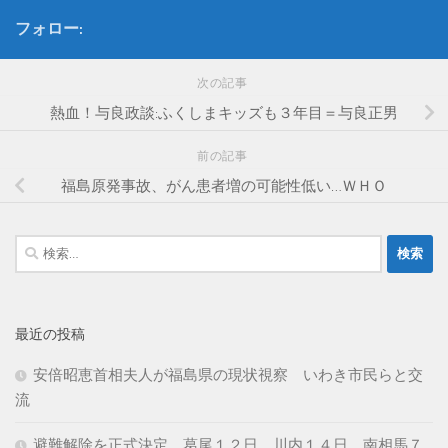
フォロー:
次の記事
熱血！与良政談:ふくしまキッズも３年目＝与良正男
前の記事
福島原発事故、がん患者増の可能性低い…ＷＨＯ
検
索:
最近の投稿
安倍昭恵首相夫人が福島県の現状視察 いわき市民らと交
流
避難解除を正式決定 葛尾１２日、川内１４日、南相馬７