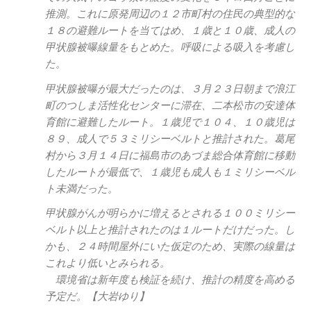
推測。これに原発周辺の１２市町村の住民の典型的な
１８の避難ルートを当てはめ、１歳と１０歳、成人の
甲状腺被曝線量をもとめた。呼吸による吸入を考慮し
た。
甲状腺被曝が最大だったのは、３月２３日朝まで浪江
町のつしま活性化センターに滞在、二本松市の安達体
育館に避難したルート。１歳児で１０４、１０歳児は
８９、成人で５３ミリシーベルトと推計された。葛尾
村から３月１４日に福島市のあづま総合体育館に移動
したルートが最低で、１歳児も成人も１ミリシーベル
ト未満だった。
甲状腺がんが明らかに増えるとされる１００ミリシー
ベルト以上と推計されたのは１ルートだけだった。し
かも、２４時間屋外にいた仮定のため、実際の線量は
これより低いとみられる。
環境省は新年度も検証を続け、推計の精度を高める
予定だ。【大岩ゆり】