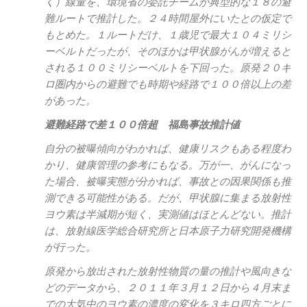
く）線量を、環境省の委託チームが典型的な１８の避
難ルートで推計した。２４時間屋外にいたとの仮定で
もとめた。１ルートだけ、１歳児で最大１０４ミリシ
ーベルトだったが、そのほかは甲状腺がんが増えると
される１００ミリシーベルトを下回った。原発２０キ
ロ圏内からの避難でも時期や経路で１００倍以上の差
があった。
避難経路で差１００倍超 福島事故推計値
自分の被曝傾向がわかれば、健康リスクもある程度わ
かり、健康管理の参考にもなる。万が一、がんになっ
た場合、被曝実態が分かれば、事故との因果関係も推
測できる可能性がある。だが、甲状腺に集まる放射性
ヨウ素は半減期が短く、実測値はほとんどない。推計
は、放射線医学総合研究所と日本原子力研究開発機構
が行った。
原発から放出された放射性物質の量の推計や風向きな
どのデータから、２０１１年３月１２日から４月末ま
での大気中のヨウ素の濃度の変化を３キロ四方ごとに