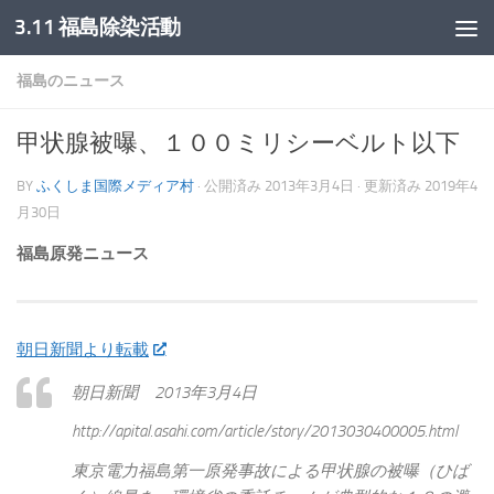
3.11 福島除染活動
コンテンツへスキップ
福島のニュース
甲状腺被曝、１００ミリシーベルト以下
BY
ふくしま国際メディア村
· 公開済み
2013年3月4日
· 更新済み
2019年4
月30日
福島原発ニュース
朝日新聞より転載
朝日新聞 2013年3月4日
http://apital.asahi.com/article/story/2013030400005.html
東京電力福島第一原発事故による甲状腺の被曝（ひば