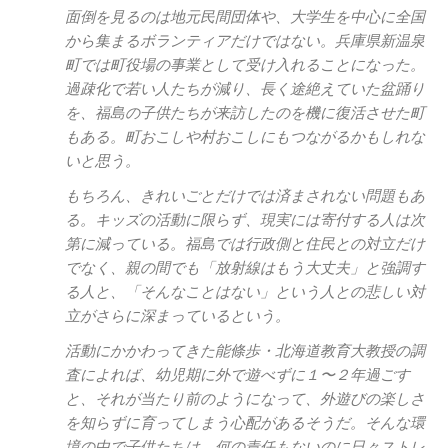
面倒を見るのは地元民間団体や、大学生を中心に全国
から集まるボランティアだけではない。兵庫県新温泉
町では町役場の事業として受け入れることになった。
過疎化で若い人たちが減り、長く途絶えていた盆踊り
を、福島の子供たちが来訪したのを機に復活させた町
もある。町おこしや村おこしにもつながるかもしれな
いと思う。
もちろん、きれいごとだけでは済まされない問題もあ
る。キッズの活動に限らず、現実には寄付する人は次
第に減っている。福島では行政側と住民との対立だけ
でなく、親の間でも「放射線はもう大丈夫」と強調す
る人と、「そんなことはない」という人との悲しい対
立がさらに深まっているという。
活動にかかわってきた能條歩・北海道教育大教授の調
査によれば、幼児期に外で遊べずに１〜２年過ごす
と、それが当たり前のようになって、外遊びの楽しさ
を知らずに育ってしまう心配があるそうだ。そんな環
境の中で子供たちは、何の責任もないのに日々ストレ