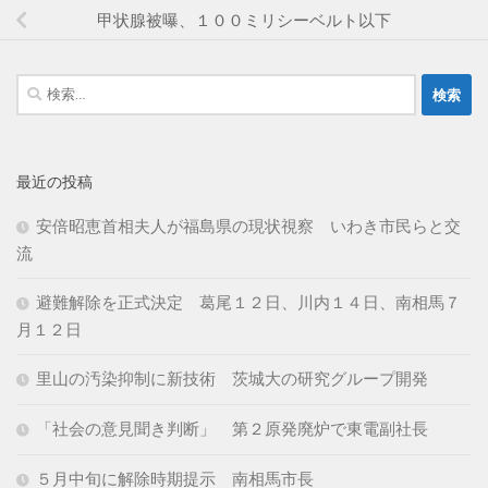
甲状腺被曝、１００ミリシーベルト以下
検
索:
最近の投稿
安倍昭恵首相夫人が福島県の現状視察 いわき市民らと交
流
避難解除を正式決定 葛尾１２日、川内１４日、南相馬７
月１２日
里山の汚染抑制に新技術 茨城大の研究グループ開発
「社会の意見聞き判断」 第２原発廃炉で東電副社長
５月中旬に解除時期提示 南相馬市長