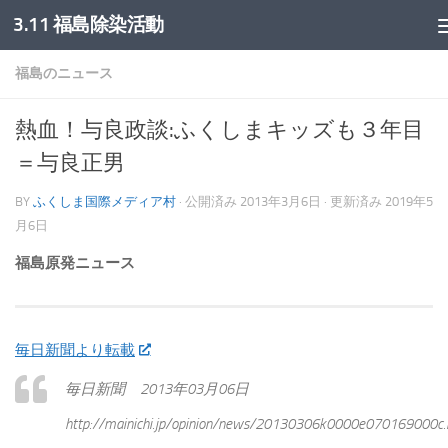
3.11 福島除染活動
コンテンツへスキップ
福島のニュース
熱血！与良政談:ふくしまキッズも３年目
＝与良正男
BY
ふくしま国際メディア村
· 公開済み
2013年3月6日
· 更新済み
2019年5
月6日
福島原発ニュース
毎日新聞より転載
毎日新聞 2013年03月06日
http://mainichi.jp/opinion/news/20130306k0000e070169000c.