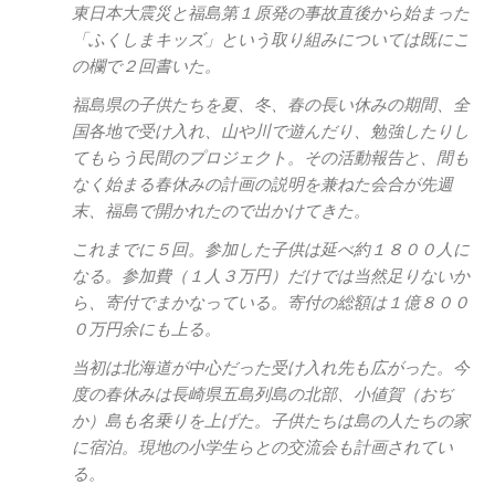
東日本大震災と福島第１原発の事故直後から始まった
「ふくしまキッズ」という取り組みについては既にこ
の欄で２回書いた。
福島県の子供たちを夏、冬、春の長い休みの期間、全
国各地で受け入れ、山や川で遊んだり、勉強したりし
てもらう民間のプロジェクト。その活動報告と、間も
なく始まる春休みの計画の説明を兼ねた会合が先週
末、福島で開かれたので出かけてきた。
これまでに５回。参加した子供は延べ約１８００人に
なる。参加費（１人３万円）だけでは当然足りないか
ら、寄付でまかなっている。寄付の総額は１億８００
０万円余にも上る。
当初は北海道が中心だった受け入れ先も広がった。今
度の春休みは長崎県五島列島の北部、小値賀（おぢ
か）島も名乗りを上げた。子供たちは島の人たちの家
に宿泊。現地の小学生らとの交流会も計画されてい
る。