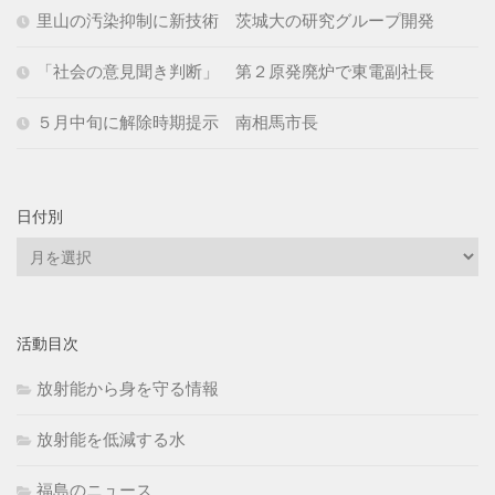
里山の汚染抑制に新技術 茨城大の研究グループ開発
「社会の意見聞き判断」 第２原発廃炉で東電副社長
５月中旬に解除時期提示 南相馬市長
日付別
日
付
別
活動目次
放射能から身を守る情報
放射能を低減する水
福島のニュース