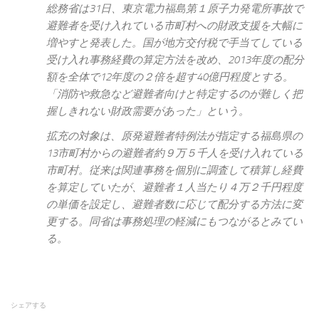
総務省は31日、東京電力福島第１原子力発電所事故で
避難者を受け入れている市町村への財政支援を大幅に
増やすと発表した。国が地方交付税で手当てしている
受け入れ事務経費の算定方法を改め、2013年度の配分
額を全体で12年度の２倍を超す40億円程度とする。
「消防や救急など避難者向けと特定するのが難しく把
握しきれない財政需要があった」という。
拡充の対象は、原発避難者特例法が指定する福島県の
13市町村からの避難者約９万５千人を受け入れている
市町村。従来は関連事務を個別に調査して積算し経費
を算定していたが、避難者１人当たり４万２千円程度
の単価を設定し、避難者数に応じて配分する方法に変
更する。同省は事務処理の軽減にもつながるとみてい
る。
シェアする