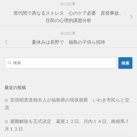
次の記事
世代間で異なるストレス 心のケア必要 原発事故、
住民の心理的課題分析
前の記事
夏休みは長野で 福島の子供ら招待
検
索:
最近の投稿
安倍昭恵首相夫人が福島県の現状視察 いわき市民らと交
流
避難解除を正式決定 葛尾１２日、川内１４日、南相馬７
月１２日