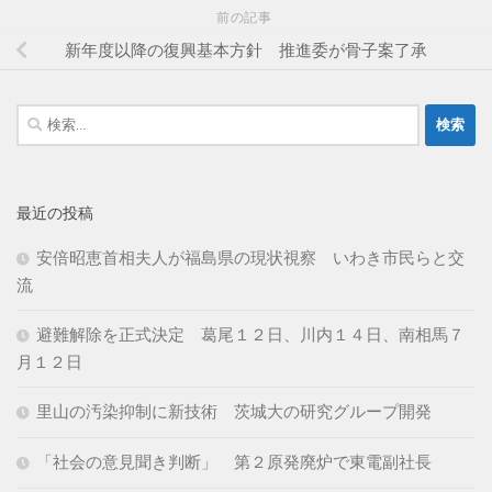
前の記事
新年度以降の復興基本方針 推進委が骨子案了承
検
索:
最近の投稿
安倍昭恵首相夫人が福島県の現状視察 いわき市民らと交
流
避難解除を正式決定 葛尾１２日、川内１４日、南相馬７
月１２日
里山の汚染抑制に新技術 茨城大の研究グループ開発
「社会の意見聞き判断」 第２原発廃炉で東電副社長