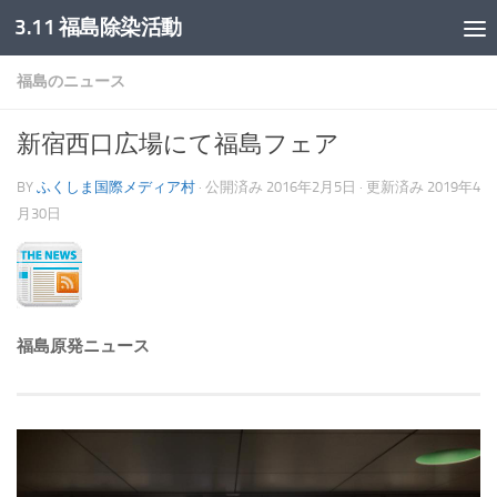
3.11 福島除染活動
コンテンツへスキップ
福島のニュース
新宿西口広場にて福島フェア
BY
ふくしま国際メディア村
· 公開済み
2016年2月5日
· 更新済み
2019年4
月30日
福島原発ニュース