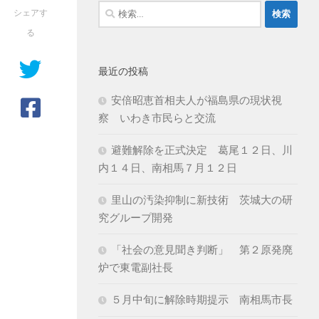
検
シェアす
索:
る
最近の投稿
安倍昭恵首相夫人が福島県の現状視
察 いわき市民らと交流
避難解除を正式決定 葛尾１２日、川
内１４日、南相馬７月１２日
里山の汚染抑制に新技術 茨城大の研
究グループ開発
「社会の意見聞き判断」 第２原発廃
炉で東電副社長
５月中旬に解除時期提示 南相馬市長