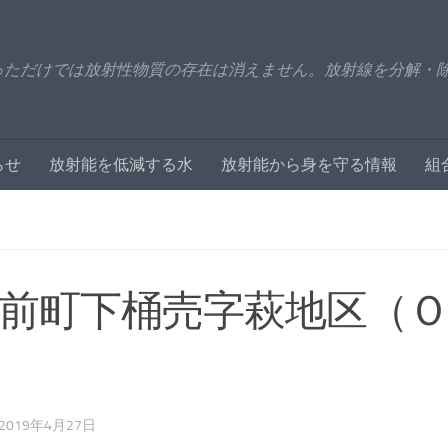
っただけでは放射性物質の存在は消えません。放射線を分解・
らせ
放射能を低減する水
放射能から身を守る情報
組
前町下桶売字萩地区（
2019年4月27日