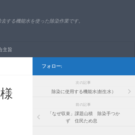
除去する機能水を使った除染作業です。
合主旨
フォロー:
次の記事
Ｏ様
除染に使用する機能水(創生水）
前の記事
「なぜ収束」課題山積 除染手つか
ず 住民ため息