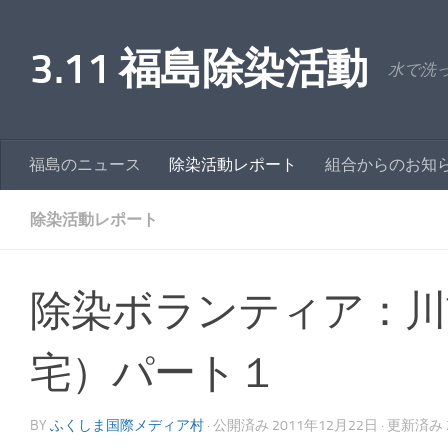
コンテンツへスキップ
3.11 福島除染活動
水で洗
福島のニュース
除染活動レポート
組合からのお知
除染活動レポート
除染ボランティア：川
宅）パート１
BY
ふくしま国際メディア村
· 公開済み
2011年12月22日
· 更新済み